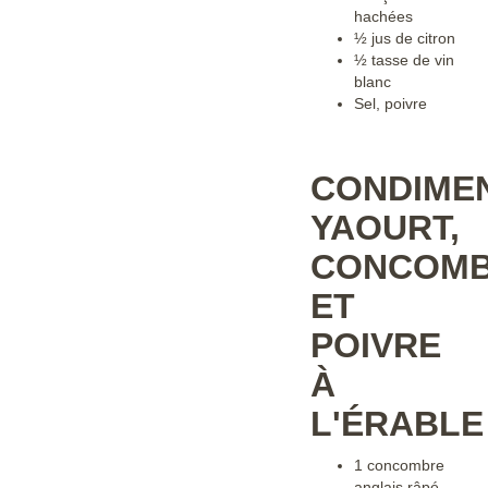
hachées
½ jus de citron
½ tasse de vin
blanc
Sel, poivre
CONDIME
YAOURT,
CONCOM
ET
POIVRE
À
L'ÉRABL
1 concombre
anglais râpé