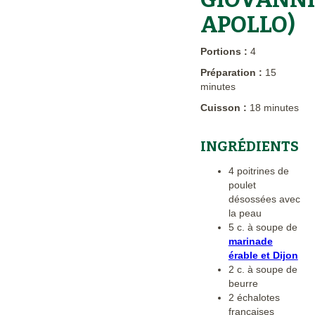
APOLLO)
Portions :
4
Préparation :
15
minutes
Cuisson :
18 minutes
INGRÉDIENTS
4 poitrines de
poulet
désossées avec
la peau
5 c. à soupe de
marinade
érable et Dijon
2 c. à soupe de
beurre
2 échalotes
françaises