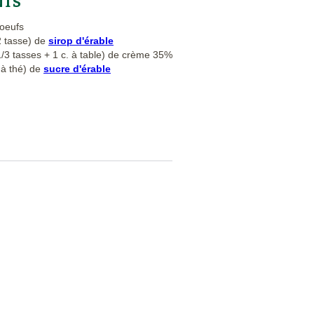
NTS
'oeufs
2 tasse) de
sirop d'érable
1/3 tasses + 1 c. à table) de crème 35%
 à thé) de
sucre d'érable