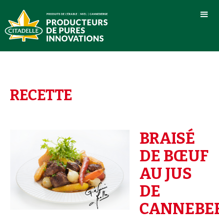
RECETTE
BRAISÉ
DE BŒUF
AU JUS
DE
CANNEBE