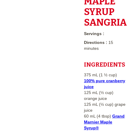
MAPLE
SYRUP
SANGRIA
Servings :
Directions :
15
minutes
INGREDIENTS
375 mL (1 ½ cup)
100% pure cranberry
juice
125 mL (½ cup)
orange juice
125 mL (½ cup) grape
juice
60 mL (4 tbsp)
Grand
Marnier Maple
Syrup®