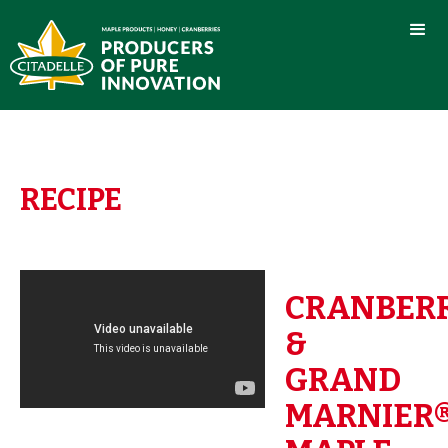
RECIPE
CRANBER
&
GRAND
MARNIER