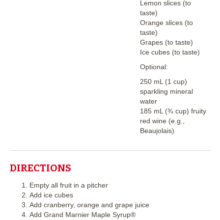
Lemon slices (to
taste)
Orange slices (to
taste)
Grapes (to taste)
Ice cubes (to taste)
Optional:
250 mL (1 cup)
sparkling mineral
water
185 mL (¾ cup) fruity
red wine (e.g.,
Beaujolais)
DIRECTIONS
Empty all fruit in a pitcher
Add ice cubes
Add cranberry, orange and grape juice
Add Grand Marnier Maple Syrup®