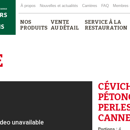
À propos
Nouvelles et actualités
Carrières
FAQ
Membres 
NOS
VENTE
SERVICE À LA
PRODUITS
AU DÉTAIL
RESTAURATION
E
CÉVIC
PÉTON
PERLES
CANNE
Portions :
4