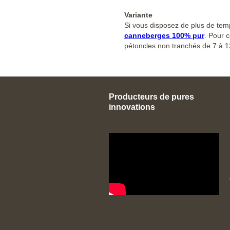
Variante
Si vous disposez de plus de temp
canneberges 100% pur
. Pour 
pétoncles non tranchés de 7 à 12
Producteurs de pures
innovations