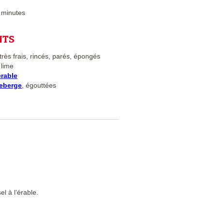
 minutes
NTS
très frais, rincés, parés, épongés
 lime
érable
neberge
, égouttées
l à l’érable.