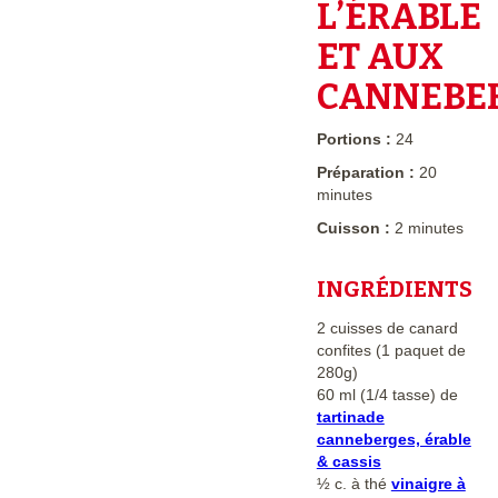
L’ÉRABLE
ET AUX
CANNEBE
Portions :
24
Préparation :
20
minutes
Cuisson :
2 minutes
INGRÉDIENTS
2 cuisses de canard
confites (1 paquet de
280g)
60 ml (1/4 tasse) de
tartinade
canneberges, érable
& cassis
½ c. à thé
vinaigre à