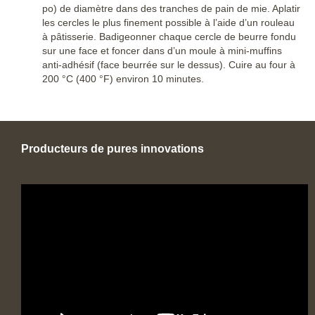
po) de diamètre dans des tranches de pain de mie. Aplatir
les cercles le plus finement possible à l’aide d’un rouleau
à pâtisserie. Badigeonner chaque cercle de beurre fondu
sur une face et foncer dans d’un moule à mini-muffins
anti-adhésif (face beurrée sur le dessus). Cuire au four à
200 °C (400 °F) environ 10 minutes.
Producteurs de pures innovations