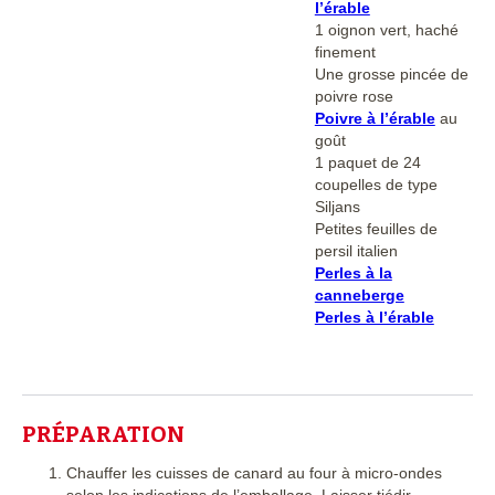
l’érable
1 oignon vert, haché
finement
Une grosse pincée de
poivre rose
Poivre à l’érable
au
goût
1 paquet de 24
coupelles de type
Siljans
Petites feuilles de
persil italien
Perles à la
canneberge
Perles à l’érable
PRÉPARATION
Chauffer les cuisses de canard au four à micro-ondes
selon les indications de l’emballage. Laisser tiédir.